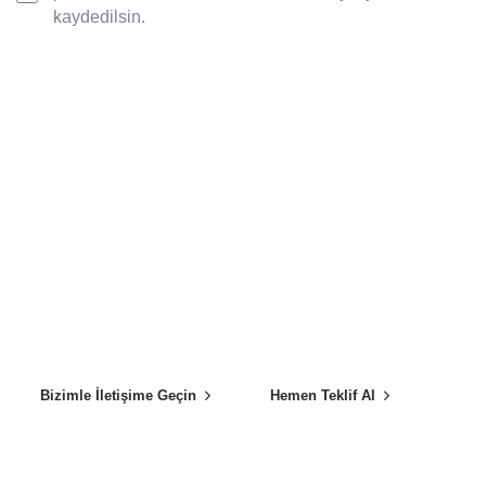
kaydedilsin.
Profesyonel Toplu Yemek
Hizmetleri Sunuyoruz
Yemek üretimi ve catering hizmetlerinde, bilimsel normlara uygun
üretim, servis ve sevk ortamlarında, son derece hijyenik, çağdaş
teknolojiyle donatılmış üretim araç ve ekipmanlarımızla
hizmetinizdeyiz.
Bizimle İletişime Geçin
Hemen Teklif Al