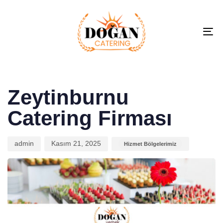
To
Na
Author
Published
Published
on:
in:
Zeytinburnu
Catering Firması
admin
Kasım 21, 2025
Hizmet Bölgelerimiz