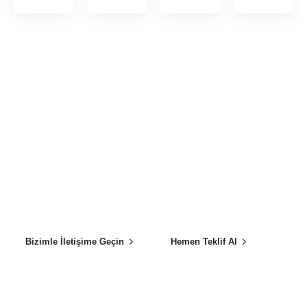
Profesyonel Toplu Yemek
Hizmetleri Sunuyoruz
Yemek üretimi ve catering hizmetlerinde, bilimsel normlara uygun
üretim, servis ve sevk ortamlarında, son derece hijyenik, çağdaş
teknolojiyle donatılmış üretim araç ve ekipmanlarımızla
hizmetinizdeyiz.
Bizimle İletişime Geçin
Hemen Teklif Al