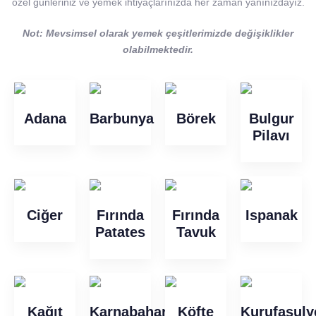
özel günleriniz ve yemek ihtiyaçlarınızda her zaman yanınızdayız.
Not: Mevsimsel olarak yemek çeşitlerimizde değişiklikler
olabilmektedir.
Adana
Barbunya
Börek
Bulgur
Pilavı
Ciğer
Fırında
Fırında
Ispanak
Patates
Tavuk
Kağıt
Karnabahar
Köfte
Kurufasuly