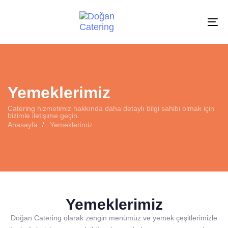
To
Na
Yemeklerimiz
Catering hizmetimiz hakkında daha detaylı bilgi sahibi olmak için
bizimle iletişime geçin.
Anasayfa
Yemeklerimiz
Yemeklerimiz
Doğan Catering olarak zengin menümüz ve yemek çeşitlerimizle