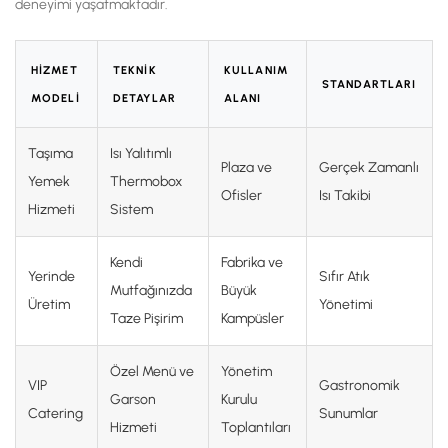
deneyimi yaşatmaktadır.
HIZMET
TEKNIK
KULLANIM
STANDARTLARI
MODELI
DETAYLAR
ALANI
Taşıma
Isı Yalıtımlı
Plaza ve
Gerçek Zamanlı
Yemek
Thermobox
Ofisler
Isı Takibi
Hizmeti
Sistem
Kendi
Fabrika ve
Yerinde
Sıfır Atık
Mutfağınızda
Büyük
Üretim
Yönetimi
Taze Pişirim
Kampüsler
Özel Menü ve
Yönetim
VIP
Gastronomik
Garson
Kurulu
Catering
Sunumlar
Hizmeti
Toplantıları