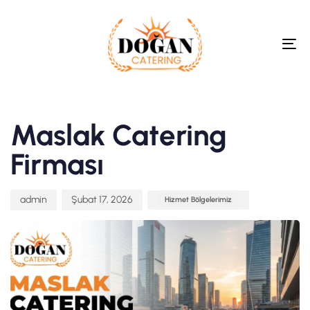
To
Na
Author
Published
Published
on:
in:
Maslak Catering
Firması
admin
Şubat 17, 2026
Hizmet Bölgelerimiz