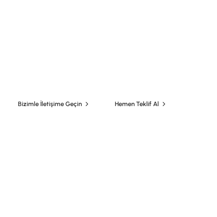
Profesyonel Toplu Yemek
Hizmetleri Sunuyoruz
Yemek üretimi ve catering hizmetlerinde, bilimsel normlara uygun
üretim, servis ve sevk ortamlarında, son derece hijyenik, çağdaş
teknolojiyle donatılmış üretim araç ve ekipmanlarımızla
hizmetinizdeyiz.
Bizimle İletişime Geçin
Hemen Teklif Al